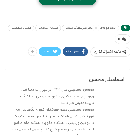
* قطــع: رقعی
* تعداد صفحات: 142
حجت موجه ما
دفتر نشر فرهنگ اسلامی
علی بن ابی طالب
محسن اسماعیلی
* نـوع جلـد: شومیز
0
* شابک: 9789644767715
فیس‌بوک
توییتر
دکمه اشتراک گذاری
خرید کتاب
اسماعیلی محسن
چه می‌توان گفت در بارۀ یگانه‌ای که دوست و دشمن در پنهان كردن
محسن اسماعیلی سال ۱۳۴۴ در تهران به دنیا آمد.
خصلت‌های برتر و فضیلت‌های بی‌بدیل او كوشیده‌اند؛ اینان از روی ترس و
وی دارای مدرک دکترای حقوق خصوصی از دانشگاه
تقیه و آنان بر اثر حسد و كینه، اما باز هم «جمال چهره او» مرزهای زمان و مكان
تربیت مدرس می باشد.
محسن اسماعیلی عضو حقوقدان شورای نگهباندر سه
را درنوردیده و «حجّتِ موجّهِ ما» شده است. چه رازی در این حقیقت نهفته
دوره اخیر، رئیس هیئت بررسی و تطبیق مصوبات دولت
است؟ چه چیز علی(ع) را علی(ع) كرد و میزان سنجش اعمال بشر ساخت؟ چرا
با قوانین و رئیس دانشکده حقوق دانشگاه امام صادق
ولایت او موجب كمال دین و تمام نعمت است؟ آخرین دغدغه‌ها و
است. همچنین در مقطع خارج فقه و اصول تحصیل کرده
سفارش‌هایش چه بود؟ و سرانجام، علی(ع) را «چه» كُشت؟ و تكلیف ما در