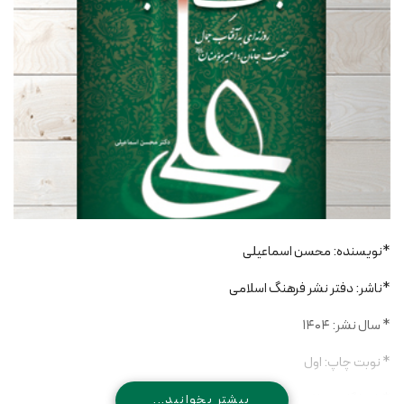
*نویسنده: محسن اسماعیلی
*ناشر: دفتر نشر فرهنگ اسلامی
* سال نشر: 1404
* نوبت چاپ: اول
* شمارگان: 200
بیشتر بخوانید...