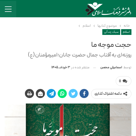
خانه
موضوع کتابها
اسلام
اسلام
سبک زندگی
حجت موجه ما
روزنه‌ای به آفتاب جمال حضرت جانان؛ امیرمؤمنان(ع)
منتشر شده در
3 خرداد, 1405
توسط
اسماعیلی محسن
0
دکمه اشتراک گذاری