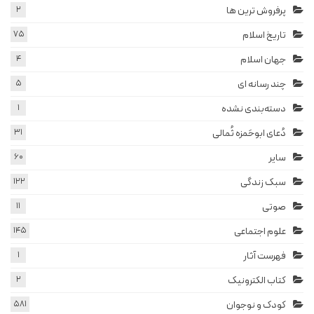
پرفروش ترین ها
2
تاریخ اسلام
75
جهان اسلام
4
چند رسانه ای
5
دسته‌بندی نشده
1
دُعای ابوحَمزه ثُمالی
31
سایر
60
سبک زندگی
122
صوتی
11
علوم اجتماعی
145
فهرست آثار
1
کتاب الکترونیک
2
کودک و نوجوان
581