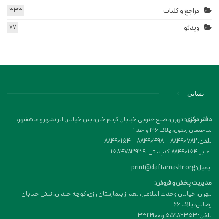
مراجع و کلیات
333
ویدئو
77
نشانی
دفتر مرکزی:
تهران، ضلع جنوبی خیابان کریم خان، بین خیابان ایرانشهر و ماهشهر،
ساختمان زیتون، پلاک 146 واحد 1
تلفن: 88490782 – 88490498 – 88490154
نمابر: 88490154 کدپستی: 1584783939
ایمیل: print@daftarnashr.org
مدیریت پخش و فروش:
تهران، خیابان وحدت اسلامی، بعد از بیمارستان رازی، کوچه خندان، نبش خیابان
رضایی، پلاک ۶۶
تلفن: 55982353 و 33112100