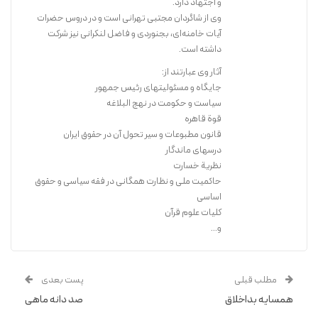
و اجتهاد دارد.
پیشگاه با عظمت او چیست؟ این كتاب در پی یافتن پاسخِ این پرسش‌های
وی از شاگردان مجتبی تهرانی است و در دروس حضرات
تاریخی و سرنوشت‌ساز است.
آیات خامنه‌ای، بجنوردی و فاضل لنکرانی نیز شرکت
داشته است.
آثار وی عبارتند از:
جایگاه و مسئولیتهای رئیس جمهور
سیاست و حکومت در نهج البلاغه
قوة قاهره
قانون مطبوعات و سیر تحول آن در حقوق ایران
درسهای ماندگار
نظریة خسارت
حاکمیت ملی و نظارت همگانی در فقه سیاسی و حقوق
اساسی
کلیات علوم قرآن
و...
مطلب قبلی
پست بعدی
همسایه بداخلاق
صد دانه ماهی