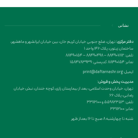
نشانی
دفتر مرکزی:
تهران، ضلع جنوبی خیابان کریم خان، بین خیابان ایرانشهر و ماهشهر،
ساختمان زیتون، پلاک 146 واحد 1
تلفن: 88490782 – 88490498 – 88490154
نمابر: 88490154 کدپستی: 1584783939
ایمیل: print@daftarnashr.org
مدیریت پخش و فروش:
تهران، خیابان وحدت اسلامی، بعد از بیمارستان رازی، کوچه خندان، نبش خیابان
رضایی، پلاک ۶۶
تلفن: 55982353 و 33112100
نمابر: 33112100
شنبه تا چهارشنبه 8 صبح تا 16 بعداز ظهر