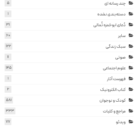
چند رسانه ای
5
دسته‌بندی نشده
1
دُعای ابوحَمزه ثُمالی
31
سایر
60
سبک زندگی
122
صوتی
11
علوم اجتماعی
145
فهرست آثار
1
کتاب الکترونیک
2
کودک و نوجوان
581
مراجع و کلیات
333
ویدئو
77