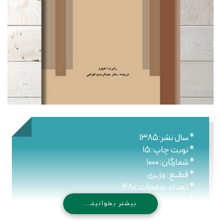
* سال نشر:۱۳۸۵
* نوبت چاپ:۱۵
* شمارگان:۱۰۰۰
* قطــع: وزیری
* تعداد صفحات:۴۸۰
* نـوع جلـد: شومیز
بیشتر بخوانید...
* شابک: ۹۷۸۹۶۴۴۳۰۳۶۳۰