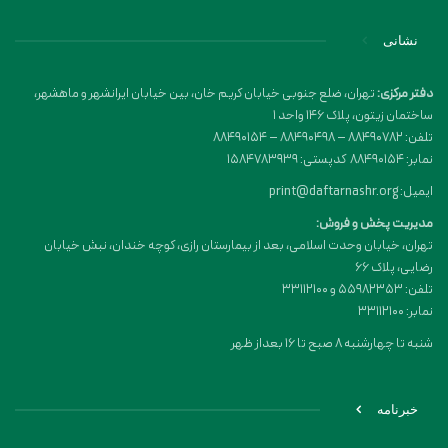
نشانی
دفتر مرکزی:
تهران، ضلع جنوبی خیابان کریم خان، بین خیابان ایرانشهر و ماهشهر،
ساختمان زیتون، پلاک 146 واحد 1
تلفن: 88490782 – 88490498 – 88490154
نمابر: 88490154 کدپستی: 1584783939
ایمیل: print@daftarnashr.org
مدیریت پخش و فروش:
تهران، خیابان وحدت اسلامی، بعد از بیمارستان رازی، کوچه خندان، نبش خیابان
رضایی، پلاک ۶۶
تلفن: 55982353 و 33112100
نمابر: 33112100
شنبه تا چهارشنبه 8 صبح تا 16 بعداز ظهر
خبرنامه