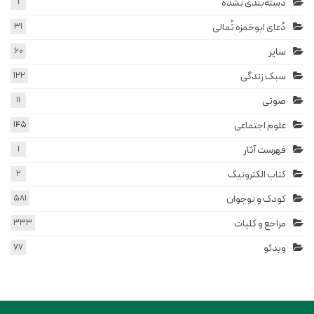
دسته‌بندی نشده
1
دُعای ابوحَمزه ثُمالی
31
سایر
60
سبک زندگی
122
صوتی
11
علوم اجتماعی
145
فهرست آثار
1
کتاب الکترونیک
2
کودک و نوجوان
581
مراجع و کلیات
333
ویدئو
77