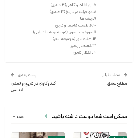
می‌کنند.
7ـ ارتباطات و آگاهی(3 جلدی)
8ـ دو حرکت در تاریخ (3 جلدی)
9ـ ریشه ها
خرید کتاب
10ـ فاطمیت فاطمه و تاریخ
11ـ خورشید در خون (دو منظومه عاشورایی)
12ـ هفت شهر (مجموعه شعر)
13ـ کعبه در زنجیر
14ـ انتظار تاریخ
مطلب قبلی
پست بعدی
مطلع عشق
کندوکاوی در تاریخ و تمدن
اندلس
ممکن است شما دوست داشته باشید
همه