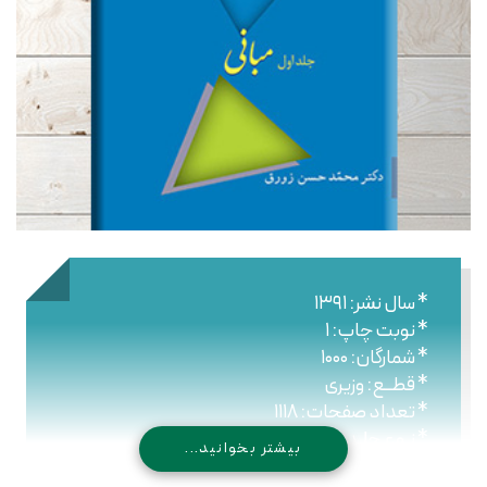
* سال نشر: ۱۳۹۱
* نوبت چاپ: ۱
* شمارگان: ۱۰۰۰
* قطــع: وزیری
* تعداد صفحات: ۱۱۱۸
* نـوع جلـد: سلیفون
بیشتر بخوانید...
* قیمت دوره: ۲۳۰۰۰۰ ریال