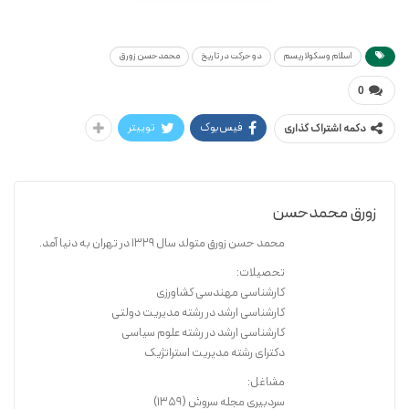
* شابک: ۹۷۸۹۶۴۴۷۶۲۸۴۰
محمدحسن زورق
اسلام و سکولاریسم
دو حرکت در تاریخ
محمدحسن زورق
دو حرکت در تاریخ(۳ جلدی)
0
فیس‌بوک
توییتر
دکمه اشتراک گذاری
زورق محمدحسن
محمد حسن زورق متولد سال 1329 در تهران به دنیا آمد.
تحصیلات:
کارشناسی مهندسی کشاورزی
کارشناسی ارشد در رشته مدیریت دولتی
کارشناسی ارشد در رشته علوم سیاسی
دکترای رشته مدیریت استراتژیک
مشاغل:
سردبیری مجله سروش (1359)