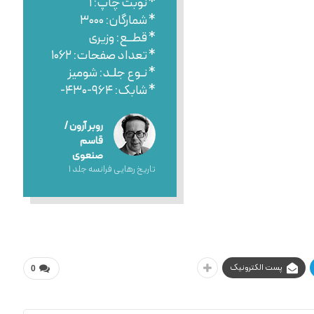
* نوبت چاپ: ۱
* شمارگان: ۳۰۰۰
* قطــع: وزیری
* تعداد صفحات: ۱۰۶۲
* نـوع جلـد: شومیز
* شابک: ۹۶۴-۴۳۰-
روبر آرون /
قاسم
صنعوی
تاریخ رهایی فرانسه جلد ۱
پست الکترونیک
0