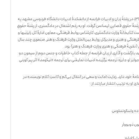
قاسم صنعوی در ۴ آذر ۱۳۱۶ در مشهد زاده شد. در ۱۳۴۰، در رشتهٔ زبان و ادبیات فرانسه از دانشکدهٔ ادبیات دانشگاه فردوسی مشهد به
تهٔ حقوق قضایی لیسانس گرفت. او به رغم اشتغال در دادگستری، از رشتهٔ حقوق
ت کتابخانهٔ وزارت دادگستری، کارشناس روابط فرهنگی، معاون ادارهٔ کل رایزنیها و
رهنگی و هنری و مدیرکل روابط بین‌الملل وزارت فرهنگ و هنر. صنعوی چند سال
(نشریهٔ فرهنگی و هنری وزارت فرهنگ و هنر) بود.
ران به مشهد بازگشت و آثاری از زبان فرانسه از جمله کتاب خاطرات و جنس دوم از سیمون دو
وایز او جایزه ترجمه برگزیده ادبیات نمایشی برای ترجمه «نیکومد» اثر پیر کورنی
نامهٔ خود دارد. رعایت امانت و سعی در انتقال بی‌کم و کاستِ کلام نویسنده در
و به ترتیب انتشار عبارتند از:
رو ده واسکونسلوس
ون دوبووار
یل کاداره