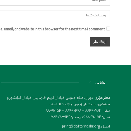
 email, and website in this browser for the next time I comment.
نشانی
دفتر مرکزی:
تهران، ضلع جنوبی خیابان کریم خان، بین خیابان ایرانشهر و
ماهشهر، ساختمان زیتون، پلاک 146 واحد 1
تلفن: 88490782 – 88490498 – 88490154
نمابر: 88490154 کدپستی: 1584783939
ایمیل: print@daftarnashr.org