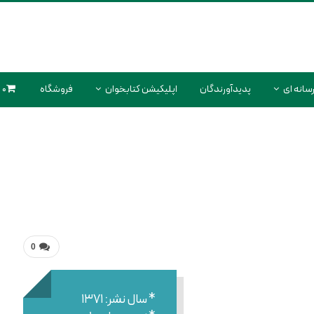
سانه ای
پدیدآورندگان
اپلیکیشن کتابخوان
فروشگاه
0 محصول
0
* سال نشر: ۱۳۷۱