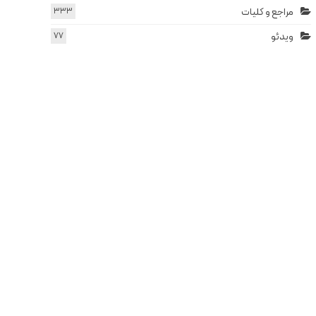
مراجع و کلیات
333
ویدئو
77