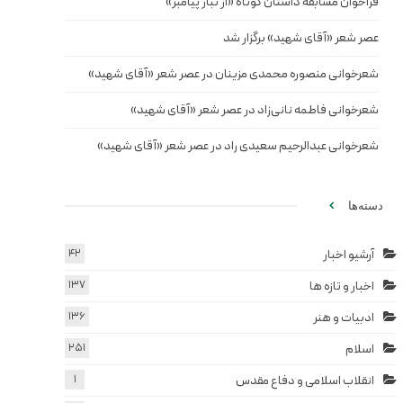
فراخوان مسابقه داستان کوتاه «از تبار پیامبر»
عصر شعر «آقای شهید» برگزار شد
شعرخوانی منصوره محمدی مزینان در عصر شعر «آقای شهید»
شعرخوانی فاطمه نانی‌زاد در عصر شعر «آقای شهید»
شعرخوانی عبدالرحیم سعیدی راد در عصر شعر «آقای شهید»
دسته‌ها
آرشیو اخبار
42
اخبار و تازه ها
137
ادبیات و هنر
136
اسلام
251
انقلاب اسلامی و دفاع مقدس
1