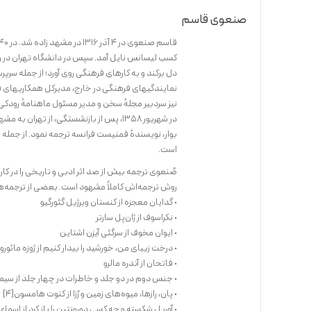
صنعوی قاسم
کسب لیسانس نایل آمد. سپس در دانشگاه تهران در رش
دل برکند و به کارهای فرهنگی روی آورد؛ از جمله سرپرس
نمایندگیهای فرهنگی در خارج، مدیرکل همکاریهای ف
نیز سردبیر مجلهٔ سخن و مدیر مسئول ماهنامهٔ رودکی 
در شهریور ۱۳۵۸، پس از بازنشستگی، از ته
بوار، نویسندهٔ فمنیست فرانسه ترجمه نمود. از جمله ج
است.
صُنعوی ترجمه بیش از صد اثر ادبی و تاریخی را در کار
روش ترجمه‌اش کاملاً مشهود است. بعضی از ترجمه‌های ا
• گدایان معجزه از کنستان ویرژیل گئورگیو
• نکراسوف از ژان‌پل سارتر
• ایوان مخوف از سرگئی آیزن اشتاین
• درخت زیبای من، خورشید را بیدار کنیم از ژوزه مائو
• فاتحان از آندره مالرو
• جنس دوم در دو جلد و خاطرات در چهار جلد از سیم
• پان، رازها، میوه‌های زمین و رُزا از کنوت هامسون[۴]
• آوریل شکسته و چه کسی دورونتین را باز کرد از اسماع