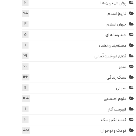
پرفروش ترین ها
2
تاریخ اسلام
75
جهان اسلام
4
چند رسانه ای
5
دسته‌بندی نشده
1
دُعای ابوحَمزه ثُمالی
31
سایر
60
سبک زندگی
122
صوتی
11
علوم اجتماعی
145
فهرست آثار
1
کتاب الکترونیک
2
کودک و نوجوان
581