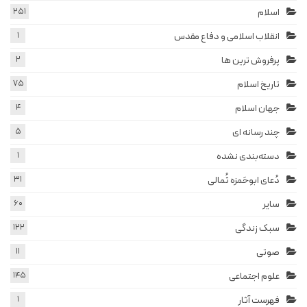
اسلام
251
انقلاب اسلامی و دفاع مقدس
1
پرفروش ترین ها
2
تاریخ اسلام
75
جهان اسلام
4
چند رسانه ای
5
دسته‌بندی نشده
1
دُعای ابوحَمزه ثُمالی
31
سایر
60
سبک زندگی
122
صوتی
11
علوم اجتماعی
145
فهرست آثار
1