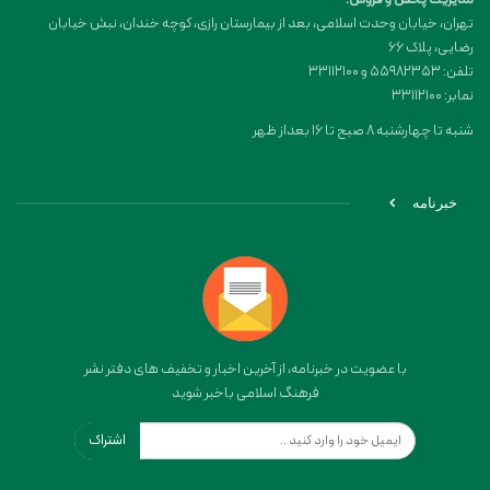
تهران، خیابان وحدت اسلامی، بعد از بیمارستان رازی، کوچه خندان، نبش خیابان
رضایی، پلاک ۶۶
تلفن: 55982353 و 33112100
نمابر: 33112100
شنبه تا چهارشنبه 8 صبح تا 16 بعداز ظهر
خبرنامه
با عضویت در خبرنامه، از آخرین اخبار و تخفیف های دفتر نشر
فرهنگ اسلامی باخبر شوید
اشتراک