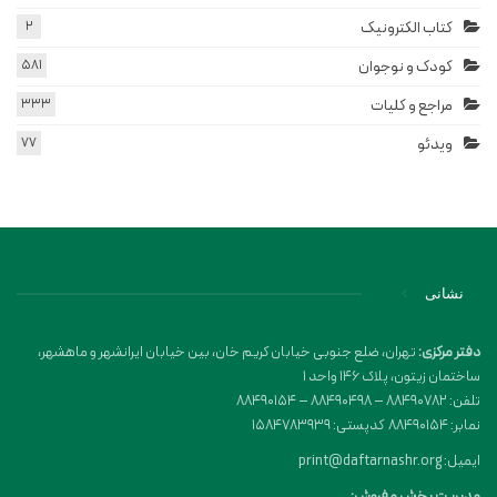
کتاب الکترونیک
2
کودک و نوجوان
581
مراجع و کلیات
333
ویدئو
77
نشانی
دفتر مرکزی:
تهران، ضلع جنوبی خیابان کریم خان، بین خیابان ایرانشهر و ماهشهر،
ساختمان زیتون، پلاک 146 واحد 1
تلفن: 88490782 – 88490498 – 88490154
نمابر: 88490154 کدپستی: 1584783939
ایمیل: print@daftarnashr.org
مدیریت پخش و فروش: