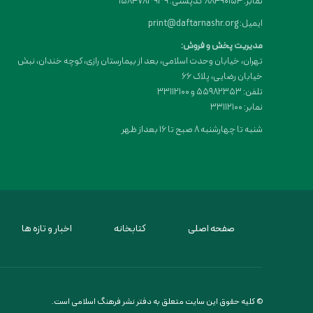
نمابر: 88490154 کدپستی: 1584783939
ایمیل: print@daftarnashr.org
مدیریت پخش و فروش:
تهران، خیابان وحدت اسلامی، بعد از بیمارستان رازی، کوچه خندان، نبش
خیابان رضایی، پلاک ۶۶
تلفن: 55982353 و 33112100
نمابر: 33112100
شنبه تا چهارشنبه 8 صبح تا 16 بعداز ظهر
صفحه اصلی
کتابخانه
اخبار و تازه ها
© کلیه حقوق این سایت متعلق به دفتر نشر فرهنگ اسلامی است.