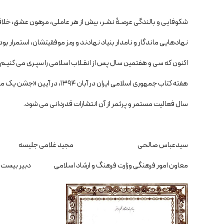
شکوفایی و بالندگی عرصـۀ نشـر، بیش از هر عاملی، مرهون عشق، خلاقی
نهادهایی ماندگار و نامدار بنیاد نهادند و رمز موفقیتشان، استمرار بود
اکنون که سی و هفتمین سال پس از انقـلاب اسلامی را سپـری می کنیـ
هفته کتاب جمهوری اسلامی ایران در آبان ۱۳۹۴، در آیین «جشن یک میلیون عنوان کتاب» به پاس سی و هفت
سال فعالیت مستمر و پرثمر از آن انتشارات قدردانی می شود.
سیدعباس صالحی مجید غلامی جلیسه
معاون امور فرهنگی وزارت فرهنگ و ارشاد اسلامی دبیر بیست و س