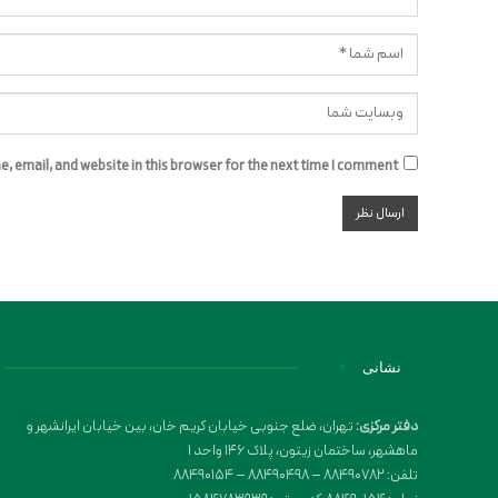
 email, and website in this browser for the next time I comment.
نشانی
دفتر مرکزی:
تهران، ضلع جنوبی خیابان کریم خان، بین خیابان ایرانشهر و
ماهشهر، ساختمان زیتون، پلاک 146 واحد 1
تلفن: 88490782 – 88490498 – 88490154