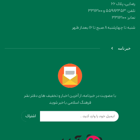
رضایی، پلاک ۶۶
تلفن: 55982353 و 33112100
نمابر: 33112100
شنبه تا چهارشنبه 8 صبح تا 16 بعداز ظهر
خبرنامه
با عضویت در خبرنامه، از آخرین اخبار و تخفیف های دفتر نشر
فرهنگ اسلامی باخبر شوید
اشتراک