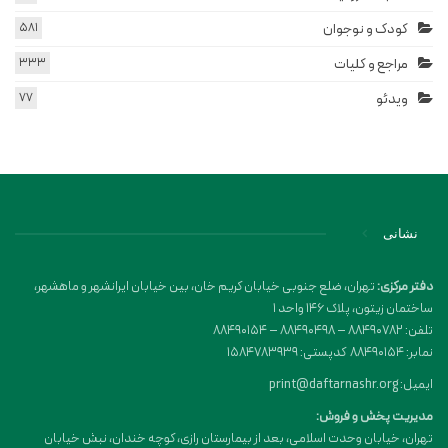
کودک و نوجوان
581
مراجع و کلیات
333
ویدئو
77
نشانی
دفتر مرکزی:
تهران، ضلع جنوبی خیابان کریم خان، بین خیابان ایرانشهر و ماهشهر،
ساختمان زیتون، پلاک 146 واحد 1
تلفن: 88490782 – 88490498 – 88490154
نمابر: 88490154 کدپستی: 1584783939
ایمیل: print@daftarnashr.org
مدیریت پخش و فروش:
تهران، خیابان وحدت اسلامی، بعد از بیمارستان رازی، کوچه خندان، نبش خیابان