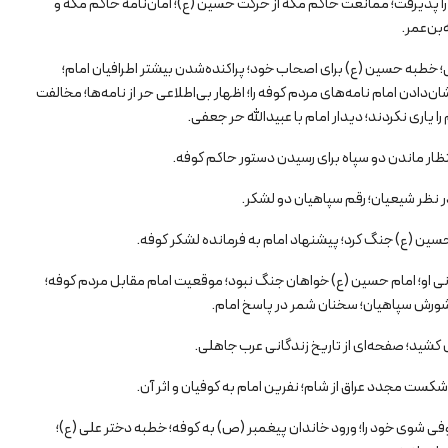
را پذیرفت؛ ممانعت حاکم مکه از حرکت حسین (ع)؛ امان‌نامه حاکم مکه و
‌بن‌عمر.
به حسین (ع) برای اصحاب خود؛ پراکنده‌شدن بیشتر اطرافیان امام؛
ن‌دادن امام نامه‌های مردم کوفه را؛ اظهار بی‌اطلاعی حر از نامه‌ها؛ مخالفت
را یاری نکردند؛ دیدار امام با عبیدالله حر جعفی.
تظار ماندن دو سپاه برای رسیدن دستور حاکم کوفه.
 نظر شیعیان؛ رقم سپاهیان دو لشکر.
ین (ع) جنگ کرد؛ پیشنهاد امام به فرمانده لشکر کوفه.
ی او؛ امام حسین (ع) خواهان جنگ نبود؛ موقعیت امام مقابل مردم کوفه؛
ز شورش سپاهیان؛ سخنان شمر در پاسخ امام.
شید؛ صفحه‌ای از تاریخ زندگانی عرب جاهلی.
ت مجدد عراق از شام؛ نفرین امام به کوفیان و اثر آن.
شوی خود را؛ ورود خاندان پیغمبر (ص) به کوفه؛ خطبه دختر علی (ع)؛