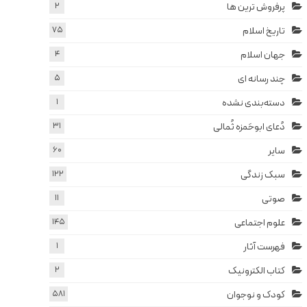
پرفروش ترین ها
2
تاریخ اسلام
75
جهان اسلام
4
چند رسانه ای
5
دسته‌بندی نشده
1
دُعای ابوحَمزه ثُمالی
31
سایر
60
سبک زندگی
122
صوتی
11
علوم اجتماعی
145
فهرست آثار
1
کتاب الکترونیک
2
کودک و نوجوان
581