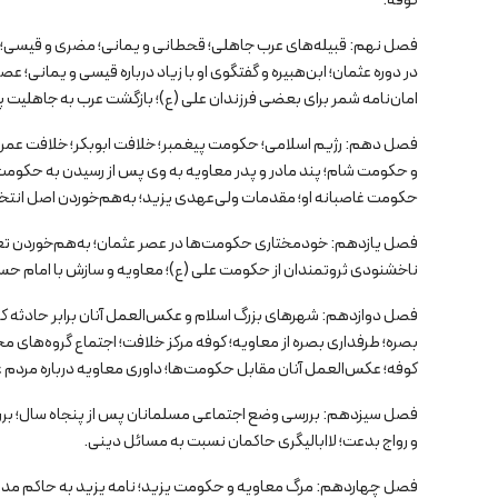
کوفه.
فصل نهم: قبیله‌های عرب جاهلی؛ قحطانی و یمانی؛ مضری و قیسی؛ تع
در دوره عثمان؛ ابن‌هبیره و گفتگوی او با زیاد درباره قیسی و یمانی؛ 
امان‌نامه شمر برای بعضی فرزندان علی (ع)؛ بازگشت عرب به جاهلیت پ
فصل دهم: رژیم اسلامی؛ حکومت پیغمبر؛ خلافت ابوبکر؛ خلافت عمر؛ خ
و حکومت شام؛ پند مادر و پدر معاویه به وی پس از رسیدن به حکومت؛ 
حکومت غاصبانه او؛ مقدمات ولی‌عهدی یزید؛ به‌هم‌خوردن اصل انتخاب
فصل یازدهم: خودمختاری حکومت‌ها در عصر عثمان؛ به‌هم‌خوردن تعا
ناخشنودی ثروتمندان از حکومت علی (ع)؛ معاویه و سازش با امام حسن
فصل دوازدهم: شهرهای بزرگ اسلام و عکس‌العمل آنان برابر حادثه ک
بصره؛ طرفداری بصره از معاویه؛ کوفه مرکز خلافت؛ اجتماع گروه‌های
کوفه؛ عکس‌العمل آنان مقابل حکومت‌ها؛ داوری معاویه درباره مردم ع
فصل سیزدهم: بررسی وضع اجتماعی مسلمانان پس از پنجاه سال؛ بررس
و رواج بدعت؛ لاابالیگری حاکمان نسبت به مسائل دینی.
فصل چهاردهم: مرگ معاویه و حکومت یزید؛ نامه یزید به حاکم مدینه