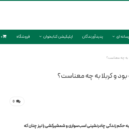
سانه ای
پدیدآورندگان
اپلیکیشن کتابخوان
فروشگاه
0 محصول
ا به چه معناست؟
 بود و کربلا به چه معناست؟
0
به حکم زندگی چادرنشینی اسب‌سواری و شمشیرکشی را نیز چنان که