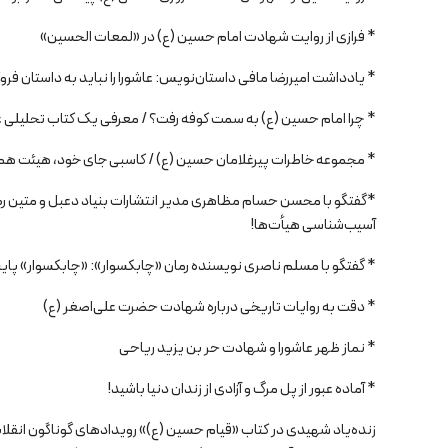
* فرازی از روایت شهادت امام حسین (ع) در «لمعات الحسین»
* یادداشت امیررضا مافی داستان‌نویس: عاشورا را نباید به داستان ف
* چرا امام حسین (ع) به سمت کوفه رفت؟ / معرفی یک کتاب تحلیلی ع
* مجموعه خاطرات پیرغلامان حسین (ع) / کاسبی جای خود، هیئت هم
*گفتگو با محسن حسام مظاهری مدیر انتشارات بنیاد دعبل و متین ر
آسیب‌شناسی هیأت‌ها!
* گفتگو با مسلم ناصری نویسنده رمان «چابکسوار»: «چابکسوار» پایبند
* دقت به روایات تاریخی درباره شهادت حضرت علی‌اصغر (ع)
* نماز ظهر عاشورا و شهادت حر بن یزید ریاحی
* آماده عبور از پل مرگ و آزادی از زندان دنیا باشید!
زنده‌یاد شهیدی در کتاب «قیام حسین (ع)» رویدادهای گوناگون انقلاب