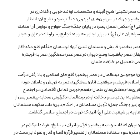
 صحرانشینی؛ شیخ قبیله و مشخصات او؛ تندخویی و فداکاری در
مبر؛ جهاد در سرزمین‌های غیرعربی؛ جنگ بصره و نتایج آن؛ انتظار
ی (ع)؛ عکس‌العمل بصره در پایان جنگ؛ جنگ خوارج و عوارض آن؛ مقابله
هیان علی (ع)؛ در برابر تجاوز معاویه؛ فجایع بسر ارطاه در عراق و حجاز.
ر پیغمبر؛ قریش و مسلمان شدن آنها؛ ابوسفیان هنگام فتح مکه؛ آغاز
یازهای عصر جاهلیت؛ وضع دیوان در عصر عمر؛ سختگیری عمر به قریش؛
اص؛ تعطیل در خلافت عثمان.
 موجودی بیت‌المال در عصر پیغمبر؛ فتح‌های اسلامی و بالا رفتن درآمد
اسلام؛ قریش و موقعیت آنان؛ سختگیری عمر به قریش و عاملان خود؛
مقرری‌ها؛ بخشش‌های عثمان؛ به‌هم‌خوردن تعادل اقتصادی در اجتماع
معاویه؛ ابن‌عباس و دخالت او در بیت‌المال؛ دگرگونی صحابه پیغمبر پس از
 و زبیر و جنگ جمل؛ تأویل مسلمانان در احکام دین؛ علت سکوت مسلمانان
اویه بر شیعیان علی (ع)؛ اثری که ثروت در اجتماع اسلامی گذاشت.
ن اعتقاد مردم به پیغمبر؛ قرآن و اثر آن در تبلیغ؛ نفوذ علم کلام در
و مکن؛ سوءاستفاده مسلمانان از تفسیر قرآن؛ قضا و قدر و نفوذ این‌بحث در