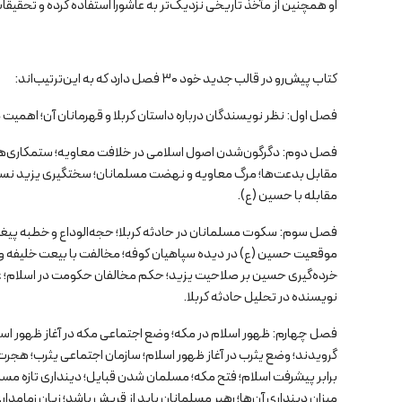
او همچنین از مآخذ تاریخی نزدیک‌تر به عاشورا استفاده کرده و تحقیقا
کتاب پیش‌رو در قالب جدید خود ۳۰ فصل دارد که به این‌ترتیب‌اند:
فصل اول: نظر نویسندگان درباره داستان کربلا و قهرمانان آن؛ اهمیت د
فصل دوم: دگرگون‌شدن اصول اسلامی در خلافت معاویه؛ ستمکاری‌ها
مقابل بدعت‌ها؛ مرگ معاویه و نهضت مسلمانان؛ سختگیری یزید نسبت
مقابله با حسین (ع).
فصل سوم: سکوت مسلمانان در حادثه کربلا؛ حجه‌الوداع و خطبه پیغمب
موقعیت حسین (ع) در دیده سپاهیان کوفه؛ مخالفت با بیعت خلیفه و ح
خرده‌گیری حسین بر صلاحیت یزید؛ حکم مخالفان حکومت در اسلام؛ ع
نویسنده در تحلیل حادثه کربلا.
فصل چهارم: ظهور اسلام در مکه؛ وضع اجتماعی مکه در آغاز ظهور اس
گرویدند؛ وضع یثرب در آغاز ظهور اسلام؛ سازمان اجتماعی یثرب؛
برابر پیشرفت اسلام؛ فتح مکه؛ مسلمان شدن قبایل؛ دینداری تازه م
میزان دینداری آن‌ها؛ رهبر مسلمانان باید از قریش باشد؛ زیان زمامدا