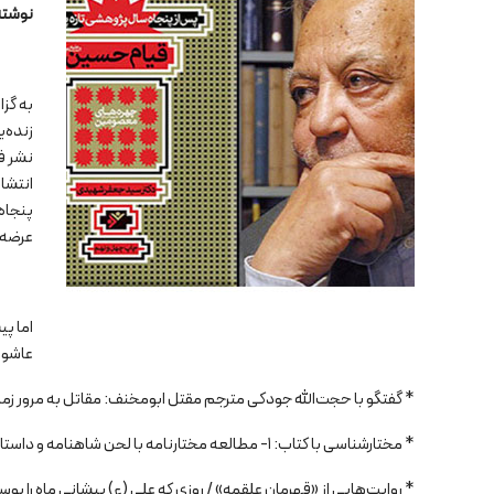
نوشته
به گز
زنده‌
پنجاه‌
عرضه 
اما پی
عاشورا
* گفتگو با حجت‌الله جودکی مترجم مقتل ابومخنف: مقاتل به مرور زمان
* مختارشناسی با کتاب: ۱- مطالعه مختارنامه با لحن شاهنامه و داستان‌های اساطیری و ۲-“قیام مختار” کتابی برای زدودن غبار ابهامات و شبهات
* روایت‌هایی از «قهرمان علقمه» / روزی که علی (ع) پیشانی ماه را بوس