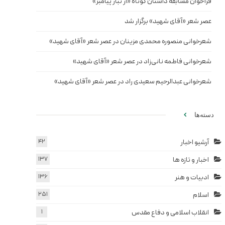
فراخوان مسابقه داستان کوتاه «از تبار پیامبر»
عصر شعر «آقای شهید» برگزار شد
شعرخوانی منصوره محمدی مزینان در عصر شعر «آقای شهید»
شعرخوانی فاطمه نانی‌زاد در عصر شعر «آقای شهید»
شعرخوانی عبدالرحیم سعیدی راد در عصر شعر «آقای شهید»
دسته‌ها
آرشیو اخبار
42
اخبار و تازه ها
137
ادبیات و هنر
136
اسلام
251
انقلاب اسلامی و دفاع مقدس
1