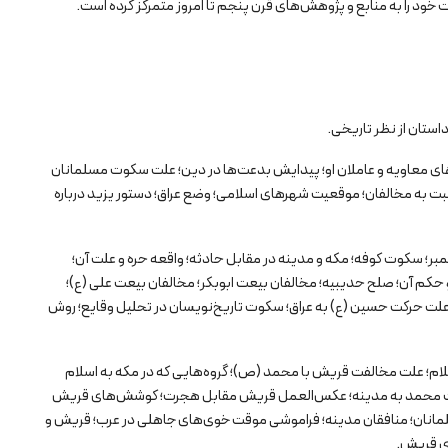
ت خود را به منابع و پژوهش‌های قرن پنجم تا امروز متمرکز کرده است.
استان از نظر تاریخی.
ی معاویه و عاملان او؛ پیدایش بدعت‌ها در دین؛ علت سکوت مسلمانان
 به مخالفان؛ موقعیت شهرهای اسلامی؛ وضع عراق؛ دستور یزید درباره
ر؛ سکوت کوفه؛ مکه و مدینه در مقابل حادثه؛ واقعه حره و علت آن؛
کم آن؛ صلح حدیبیه؛ مخالفان بیعت ابوبکر؛ مخالفان بیعت علی (ع)؛
لت حرکت حسین (ع) به عراق؛ سکوت تاریخ‌نویسان در تحلیل وقایع؛ روش
لام؛ علت مخالفت قریش با محمد (ص)؛ گروه‌هایی که در مکه به اسلام
 هجرت محمد به مدینه؛ عکس‌العمل قریش مقابل هجرت؛ کوشش‌های قریش
سلمانان؛ منافقان مدینه؛ فراموشی موقت خوی‌های جاهلی در عرب؛ قریش و
ری قریش.