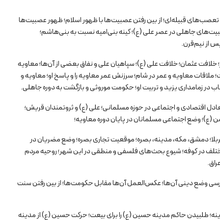
صب‌های قبیله‌ای؛ از بین رفتن عصبیت‌ها با ظهور اسلام؛ ظهور عصبیت‌ها
عصبیت‌های جاهلی در عصر علی (ع)؛ کینه بنی‌امیه نسبت به بنی‌هاشم؛
س از نیم‌قرن.
لافت عثمان؛ خلافت علی (ع)؛ سپاهیان علی و نفاق بعضی از آن‌ها؛ معاویه
ملاقات معاویه و عمر در شام؛ سرزنش عمر معاویه را و پاسخ او؛ معاویه و
 در زمامداری یزید و تربیت او؛ حکومت موروثی و بازگشت به دوره جاهلی.
دل اقتصادی و اجتماعی در حوزه مسلمانی؛ علی (ع) و ثروتمندان قریش؛
 (ع)؛ وضع اجتماعی مسلمانان در پایان دوره معاویه؛
ربلا؛ دمشق، مکه، مدینه، بصره؛ موقعیت تجاری بصره؛ وضع مضریان در
 مختلف در کوفه؛ شیوع بحث‌های فلسفی و منطقی در این شهر؛ روحیه مردم
راق.
ی وضع دینی آن‌ها؛ عکس‌العمل آن‌ها مقابل حکومت‌ها؛ از بین رفتن سنت
؛ طلبیدن حاکم مدینه حسین (ع) را برای بیعت؛ حرکت حسین (ع) از مدینه