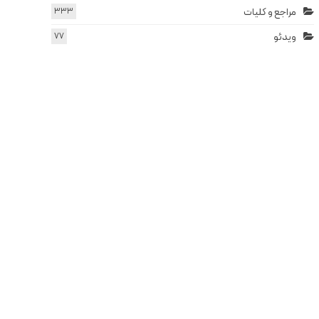
مراجع و کلیات
333
ویدئو
77