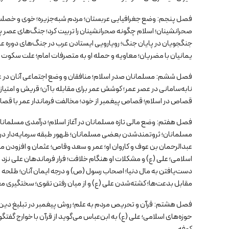
فصل پنجم: وضع جغرافیایی عربستان؛ مردم شبه‌جزیره؛ خوی و خصلت
صحرانشینان؛ اسلام چگونه صحرانشینان را تربیت کرد؛ جنگ‌های عصر پیغ
جنگجویان در پایان جنگ؛ رویارویی ایستادن عرب در جنگ‌های دوره عل
یمانیان با مضریان؛ معاویه و حمله او به متصرفات امام؛ علت سکوت سپا
فصل ششم: مسلمانان صدر اسلام؛ منافقان و وضع اجتماعی آنان در عص
نابه‌سامانی در عصر عمر؛ کوشش عمر برای مقابله با آن؛ قریش و امت
قصاص در اسلام؛ قصاص پیغمبر از خود؛ مخالفت فرماندار عمر با قص
فصل هفتم: وضع مالی تازه مسلمانان در آغاز اسلام؛ درآمدی مسلمانان؛
مسلمانان؛ ثروتمندشدن بعضی مسلمانان؛ ظهور طبقه سرمایه‌دار در 
عبدالرحمان بن عوف و کاروان او؛ عمر و سعد وقاص؛ عثمان و افزودن 
اسلامی؛ علی (ع) و مشکلات او هنگام خلافت؛ فرار فرماندهان علی نزد 
دست‌یافتن به مال دنیا؛ اصحاب رسول (ص) و درجه ایمان آنان؛ طلحه
مقابل بدعت‌ها؛ کشته‌شدن علی (ع) و از میان رفتن تقوی؛ سختگیری مع
فصل هشتم: قرآن و تحریص مردم به علم؛ روش پیغمبر در تبلیغ دین؛ میزا
حوزه‌های اسلامی؛ علی (ع) به ابن‌عباس می‌گوید از قرآن با خوارج گفتگ