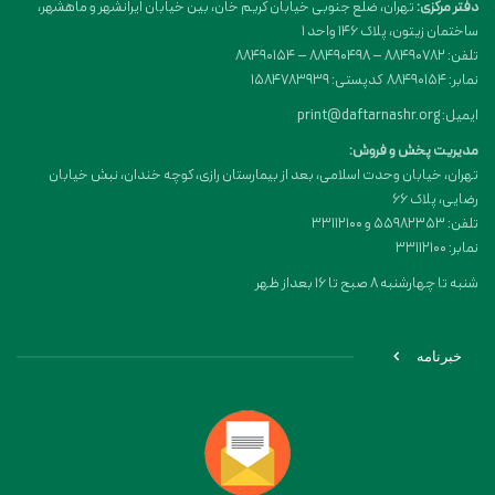
دفتر مرکزی:
تهران، ضلع جنوبی خیابان کریم خان، بین خیابان ایرانشهر و ماهشهر،
ساختمان زیتون، پلاک 146 واحد 1
تلفن: 88490782 – 88490498 – 88490154
نمابر: 88490154 کدپستی: 1584783939
ایمیل: print@daftarnashr.org
مدیریت پخش و فروش:
تهران، خیابان وحدت اسلامی، بعد از بیمارستان رازی، کوچه خندان، نبش خیابان
رضایی، پلاک ۶۶
تلفن: 55982353 و 33112100
نمابر: 33112100
شنبه تا چهارشنبه 8 صبح تا 16 بعداز ظهر
خبرنامه