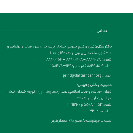
نشانی
دفتر مرکزی:
تهران، ضلع جنوبی خیابان کریم خان، بین خیابان ایرانشهر و
ماهشهر، ساختمان زیتون، پلاک 146 واحد 1
تلفن: 88490782 – 88490498 – 88490154
نمابر: 88490154 کدپستی: 1584783939
ایمیل: print@daftarnashr.org
مدیریت پخش و فروش:
تهران، خیابان وحدت اسلامی، بعد از بیمارستان رازی، کوچه خندان، نبش
خیابان رضایی، پلاک ۶۶
تلفن: 55982353 و 33112100
نمابر: 33112100
شنبه تا چهارشنبه 8 صبح تا 16 بعداز ظهر