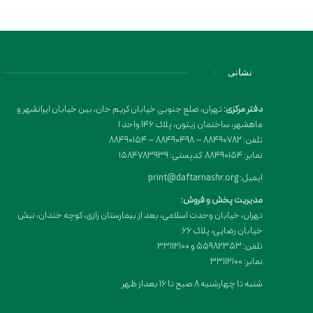
نشانی
دفتر مرکزی:
تهران، ضلع جنوبی خیابان کریم خان، بین خیابان ایرانشهر و
ماهشهر، ساختمان زیتون، پلاک 146 واحد 1
تلفن: 88490782 – 88490498 – 88490154
نمابر: 88490154 کدپستی: 1584783939
ایمیل: print@daftarnashr.org
مدیریت پخش و فروش:
تهران، خیابان وحدت اسلامی، بعد از بیمارستان رازی، کوچه خندان، نبش
خیابان رضایی، پلاک ۶۶
تلفن: 55982353 و 33112100
نمابر: 33112100
شنبه تا چهارشنبه 8 صبح تا 16 بعداز ظهر