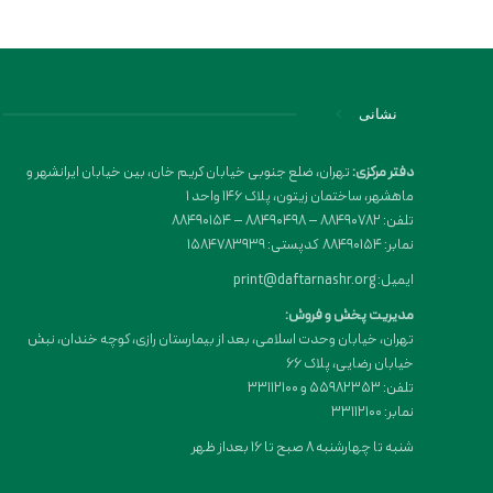
نشانی
دفتر مرکزی:
تهران، ضلع جنوبی خیابان کریم خان، بین خیابان ایرانشهر و
ماهشهر، ساختمان زیتون، پلاک 146 واحد 1
تلفن: 88490782 – 88490498 – 88490154
نمابر: 88490154 کدپستی: 1584783939
ایمیل: print@daftarnashr.org
مدیریت پخش و فروش:
تهران، خیابان وحدت اسلامی، بعد از بیمارستان رازی، کوچه خندان، نبش
خیابان رضایی، پلاک ۶۶
تلفن: 55982353 و 33112100
نمابر: 33112100
شنبه تا چهارشنبه 8 صبح تا 16 بعداز ظهر