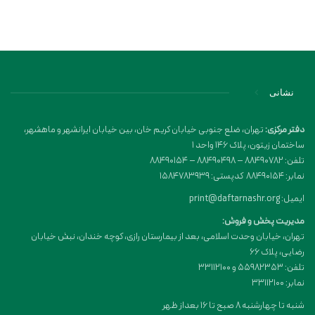
نشانی
دفتر مرکزی:
تهران، ضلع جنوبی خیابان کریم خان، بین خیابان ایرانشهر و ماهشهر،
ساختمان زیتون، پلاک 146 واحد 1
تلفن: 88490782 – 88490498 – 88490154
نمابر: 88490154 کدپستی: 1584783939
ایمیل: print@daftarnashr.org
مدیریت پخش و فروش:
تهران، خیابان وحدت اسلامی، بعد از بیمارستان رازی، کوچه خندان، نبش خیابان
رضایی، پلاک ۶۶
تلفن: 55982353 و 33112100
نمابر: 33112100
شنبه تا چهارشنبه 8 صبح تا 16 بعداز ظهر