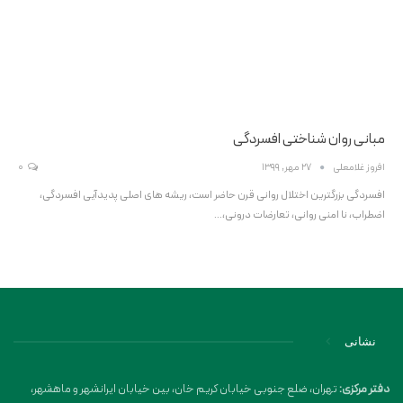
مبانی روان شناختی افسردگی
افروز غلامعلی
27 مهر, 1399
0
افسردگی بزرگترین اختلال روانی قرن حاضر است، ریشه های اصلی پدیدآیی افسردگی،
اضطراب، نا امنی روانی، تعارضات درونی،…
نشانی
دفتر مرکزی:
تهران، ضلع جنوبی خیابان کریم خان، بین خیابان ایرانشهر و ماهشهر،