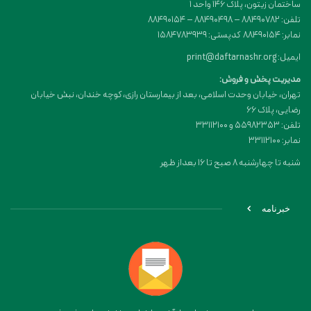
ساختمان زیتون، پلاک 146 واحد 1
تلفن: 88490782 – 88490498 – 88490154
نمابر: 88490154 کدپستی: 1584783939
ایمیل: print@daftarnashr.org
مدیریت پخش و فروش:
تهران، خیابان وحدت اسلامی، بعد از بیمارستان رازی، کوچه خندان، نبش خیابان
رضایی، پلاک ۶۶
تلفن: 55982353 و 33112100
نمابر: 33112100
شنبه تا چهارشنبه 8 صبح تا 16 بعداز ظهر
خبرنامه