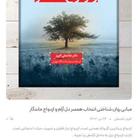
مبانی روان شناختی انتخاب همسر دل آرام و ازدواج ماندگار
افروز غلامعلی
24 تیر, 1403
0
ازدواج زیباترین گل‌واژه هستی است، ازدواج نیاز فطری و ضرورت حیات اجتماعی است.
غایت ازدواج نیل به ساحل آرامش و تجربه…