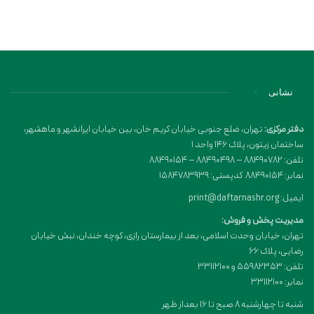
نشانی
دفتر مرکزی:
تهران، ضلع جنوبی خیابان کریم خان، بین خیابان ایرانشهر و ماهشهر،
ساختمان زیتون، پلاک 146 واحد 1
تلفن: 88490782 – 88490498 – 88490154
نمابر: 88490154 کدپستی: 1584783939
ایمیل: print@daftarnashr.org
مدیریت پخش و فروش:
تهران، خیابان وحدت اسلامی، بعد از بیمارستان رازی، کوچه خندان، نبش خیابان
رضایی، پلاک ۶۶
تلفن: 55982353 و 33112100
نمابر: 33112100
شنبه تا چهارشنبه 8 صبح تا 16 بعداز ظهر