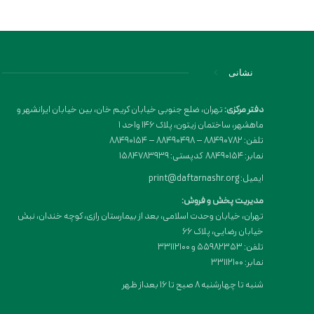
نشانی
دفتر مرکزی:
تهران، ضلع جنوبی خیابان کریم خان، بین خیابان ایرانشهر و
ماهشهر، ساختمان زیتون، پلاک 146 واحد 1
تلفن: 88490782 – 88490498 – 88490154
نمابر: 88490154 کدپستی: 1584783939
ایمیل: print@daftarnashr.org
مدیریت پخش و فروش:
تهران، خیابان وحدت اسلامی، بعد از بیمارستان رازی، کوچه خندان، نبش
خیابان رضایی، پلاک ۶۶
تلفن: 55982353 و 33112100
نمابر: 33112100
شنبه تا چهارشنبه 8 صبح تا 16 بعداز ظهر