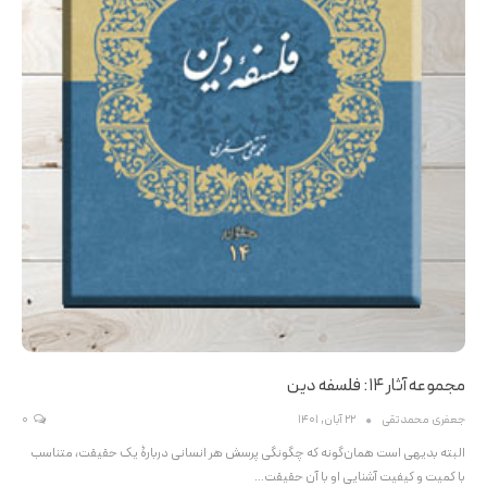
مجموعه آثار ۱۴: فلسفه دین
جعفری محمدتقی
22 آبان, 1401
0
البته بدیهى است همان‌گونه که چگونگى پرسش هر انسانى دربارۀ یک حقیقت، متناسب
با کمیت و کیفیت آشنایى او با آن حقیقت…