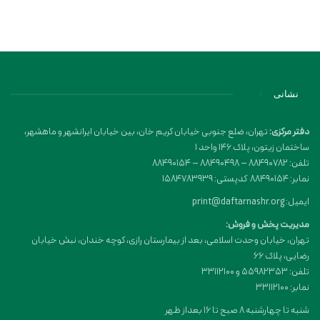
نشانی
دفتر مرکزی:
تهران، ضلع جنوبی خیابان کریم خان، بین خیابان ایرانشهر و ماهشهر،
ساختمان زیتون، پلاک 146 واحد 1
تلفن: 88490782 – 88490498 – 88490154
نمابر: 88490154 کدپستی: 1584783939
ایمیل: print@daftarnashr.org
مدیریت پخش و فروش:
تهران، خیابان وحدت اسلامی، بعد از بیمارستان رازی، کوچه خندان، نبش خیابان
رضایی، پلاک ۶۶
تلفن: 55982353 و 33112100
نمابر: 33112100
شنبه تا چهارشنبه 8 صبح تا 16 بعداز ظهر