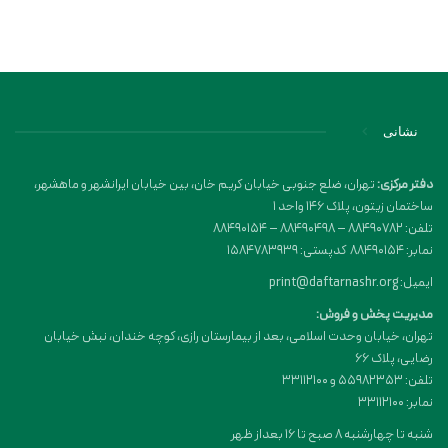
نشانی
دفتر مرکزی:
تهران، ضلع جنوبی خیابان کریم خان، بین خیابان ایرانشهر و ماهشهر،
ساختمان زیتون، پلاک 146 واحد 1
تلفن: 88490782 – 88490498 – 88490154
نمابر: 88490154 کدپستی: 1584783939
ایمیل: print@daftarnashr.org
مدیریت پخش و فروش:
تهران، خیابان وحدت اسلامی، بعد از بیمارستان رازی، کوچه خندان، نبش خیابان
رضایی، پلاک ۶۶
تلفن: 55982353 و 33112100
نمابر: 33112100
شنبه تا چهارشنبه 8 صبح تا 16 بعداز ظهر