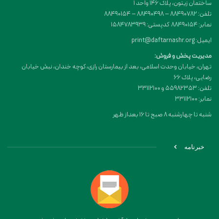
ساختمان زیتون، پلاک 146 واحد 1
تلفن: 88490782 – 88490498 – 88490154
نمابر: 88490154 کدپستی: 1584783939
ایمیل: print@daftarnashr.org
مدیریت پخش و فروش:
تهران، خیابان وحدت اسلامی، بعد از بیمارستان رازی، کوچه خندان، نبش خیابان
رضایی، پلاک ۶۶
تلفن: 55982353 و 33112100
نمابر: 33112100
شنبه تا چهارشنبه 8 صبح تا 16 بعداز ظهر
خبرنامه