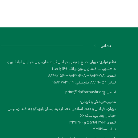
نشانی
دفتر مرکزی:
تهران، ضلع جنوبی خیابان کریم خان، بین خیابان ایرانشهر و
ماهشهر، ساختمان زیتون، پلاک 146 واحد 1
تلفن: 88490782 – 88490498 – 88490154
نمابر: 88490154 کدپستی: 1584783939
ایمیل: print@daftarnashr.org
مدیریت پخش و فروش:
تهران، خیابان وحدت اسلامی، بعد از بیمارستان رازی، کوچه خندان، نبش
خیابان رضایی، پلاک ۶۶
تلفن: 55982353 و 33112100
نمابر: 33112100