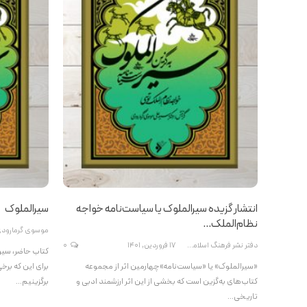
انتشار گزیده سیرالملوک یا سیاست‌نامه خواجه
سیرالملوک
نظام‌الملک…
دفتر نشر فرهنگ اسلامی
17 فروردین, 1401
0
کتاب حاضر، سی
«سیرالملوک» یا «سیاست‌نامه»چهارمین اثر از مجموعه
برای این که برخی
کتاب‌های به‌گزین است که بخشی از این اثر ارزشمند ادبی و
برگزینیم…
تاریخی…