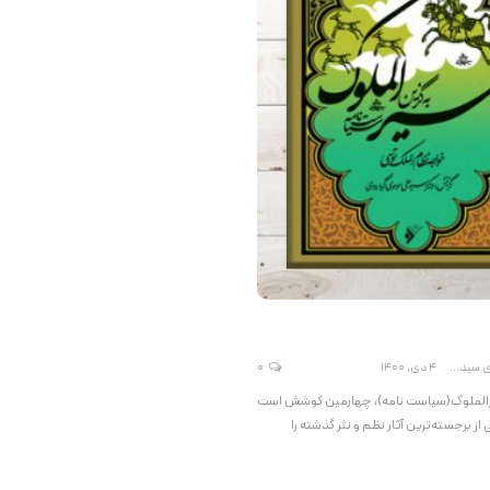
موسوی گرمارودی سیدعلی
4 دی, 1400
0
رالملوک(سیاست نامه)، چهارمین کوشش است
 از برجسته‌ترین آثار نظم و نثر گذشته را