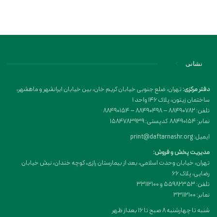
نشانی
دفتر مرکزی:
تهران، ضلع جنوبی خیابان کریم خان، بین خیابان ایرانشهر و ماهشهر،
ساختمان زیتون، پلاک 146 واحد 1
تلفن: 88490782 – 88490498 – 88490154
نمابر: 88490154 کدپستی: 1584783939
ایمیل: print@daftarnashr.org
مدیریت پخش و فروش:
تهران، خیابان وحدت اسلامی، بعد از بیمارستان رازی، کوچه خندان، نبش خیابان
رضایی، پلاک ۶۶
تلفن: 55982353 و 33112100
نمابر: 33112100
شنبه تا چهارشنبه 8 صبح تا 16 بعداز ظهر