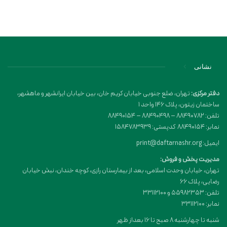
نشانی
دفتر مرکزی:
تهران، ضلع جنوبی خیابان کریم خان، بین خیابان ایرانشهر و ماهشهر،
ساختمان زیتون، پلاک 146 واحد 1
تلفن: 88490782 – 88490498 – 88490154
نمابر: 88490154 کدپستی: 1584783939
ایمیل: print@daftarnashr.org
مدیریت پخش و فروش:
تهران، خیابان وحدت اسلامی، بعد از بیمارستان رازی، کوچه خندان، نبش خیابان
رضایی، پلاک ۶۶
تلفن: 55982353 و 33112100
نمابر: 33112100
شنبه تا چهارشنبه 8 صبح تا 16 بعداز ظهر