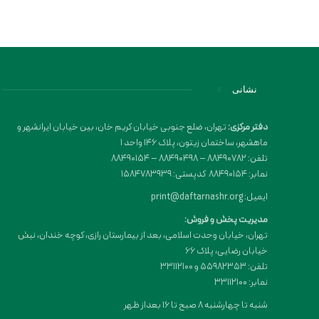
نشانی
دفتر مرکزی:
تهران، ضلع جنوبی خیابان کریم خان، بین خیابان ایرانشهر و
ماهشهر، ساختمان زیتون، پلاک 146 واحد 1
تلفن: 88490782 – 88490498 – 88490154
نمابر: 88490154 کدپستی: 1584783939
ایمیل: print@daftarnashr.org
مدیریت پخش و فروش:
تهران، خیابان وحدت اسلامی، بعد از بیمارستان رازی، کوچه خندان، نبش
خیابان رضایی، پلاک ۶۶
تلفن: 55982353 و 33112100
نمابر: 33112100
شنبه تا چهارشنبه 8 صبح تا 16 بعداز ظهر