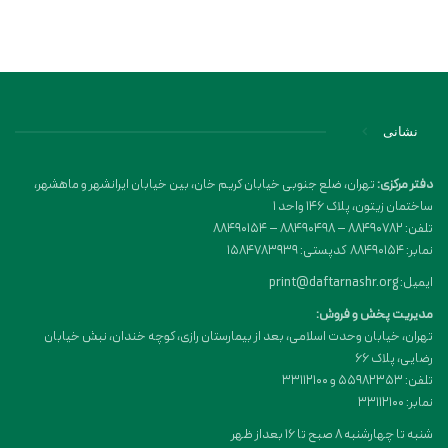
نشانی
دفتر مرکزی:
تهران، ضلع جنوبی خیابان کریم خان، بین خیابان ایرانشهر و ماهشهر،
ساختمان زیتون، پلاک 146 واحد 1
تلفن: 88490782 – 88490498 – 88490154
نمابر: 88490154 کدپستی: 1584783939
ایمیل: print@daftarnashr.org
مدیریت پخش و فروش:
تهران، خیابان وحدت اسلامی، بعد از بیمارستان رازی، کوچه خندان، نبش خیابان
رضایی، پلاک ۶۶
تلفن: 55982353 و 33112100
نمابر: 33112100
شنبه تا چهارشنبه 8 صبح تا 16 بعداز ظهر