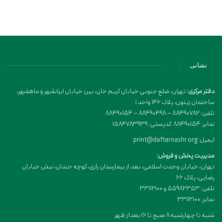
نشانی
دفتر مرکزی:
تهران، ضلع جنوبی خیابان کریم خان، بین خیابان ایرانشهر و ماهشهر،
ساختمان زیتون، پلاک 146 واحد 1
تلفن: 88490782 – 88490498 – 88490154
نمابر: 88490154 کدپستی: 1584783939
ایمیل: print@daftarnashr.org
مدیریت پخش و فروش:
تهران، خیابان وحدت اسلامی، بعد از بیمارستان رازی، کوچه خندان، نبش خیابان
رضایی، پلاک ۶۶
تلفن: 55982353 و 33112100
نمابر: 33112100
شنبه تا چهارشنبه 8 صبح تا 16 بعداز ظهر