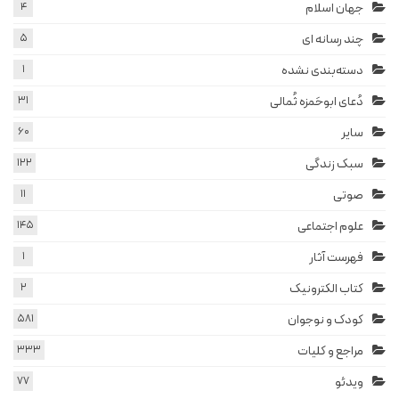
جهان اسلام
4
چند رسانه ای
5
دسته‌بندی نشده
1
دُعای ابوحَمزه ثُمالی
31
سایر
60
سبک زندگی
122
صوتی
11
علوم اجتماعی
145
فهرست آثار
1
کتاب الکترونیک
2
کودک و نوجوان
581
مراجع و کلیات
333
ویدئو
77