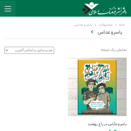
خانه
محصولات
یاسر و عداس
یاسر و عداس
نمایش یک نتیجه
یاسر و عدّاس در باغ بهشت