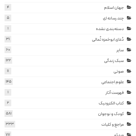
جهان اسلام
4
چند رسانه ای
5
دسته‌بندی نشده
1
دُعای ابوحَمزه ثُمالی
31
سایر
60
سبک زندگی
122
صوتی
11
علوم اجتماعی
145
فهرست آثار
1
کتاب الکترونیک
2
کودک و نوجوان
581
مراجع و کلیات
333
ویدئو
77