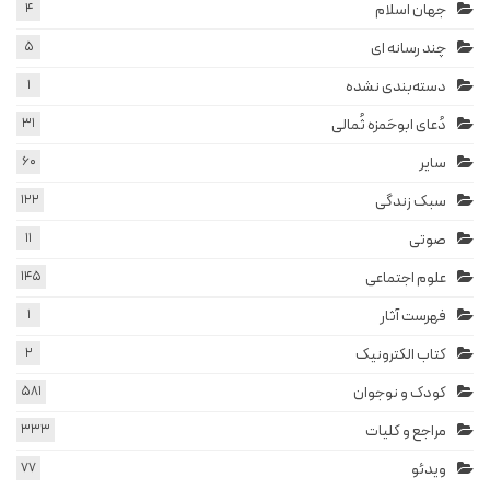
جهان اسلام
4
چند رسانه ای
5
دسته‌بندی نشده
1
دُعای ابوحَمزه ثُمالی
31
سایر
60
سبک زندگی
122
صوتی
11
علوم اجتماعی
145
فهرست آثار
1
کتاب الکترونیک
2
کودک و نوجوان
581
مراجع و کلیات
333
ویدئو
77