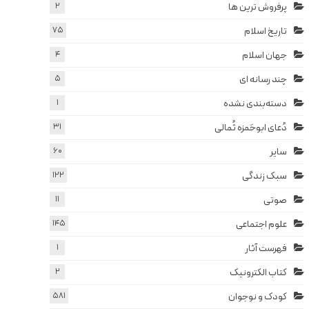
پرفروش ترین ها
2
تاریخ اسلام
75
جهان اسلام
4
چند رسانه ای
5
دسته‌بندی نشده
1
دُعای ابوحَمزه ثُمالی
31
سایر
60
سبک زندگی
122
صوتی
11
علوم اجتماعی
145
فهرست آثار
1
کتاب الکترونیک
2
کودک و نوجوان
581