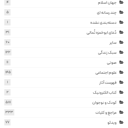
جهان اسلام
4
چند رسانه ای
5
دسته‌بندی نشده
1
دُعای ابوحَمزه ثُمالی
31
سایر
60
سبک زندگی
122
صوتی
11
علوم اجتماعی
145
فهرست آثار
1
کتاب الکترونیک
2
کودک و نوجوان
581
مراجع و کلیات
333
ویدئو
77