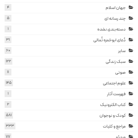
جهان اسلام
4
چند رسانه ای
5
دسته‌بندی نشده
1
دُعای ابوحَمزه ثُمالی
31
سایر
60
سبک زندگی
122
صوتی
11
علوم اجتماعی
145
فهرست آثار
1
کتاب الکترونیک
2
کودک و نوجوان
581
مراجع و کلیات
333
ویدئو
77