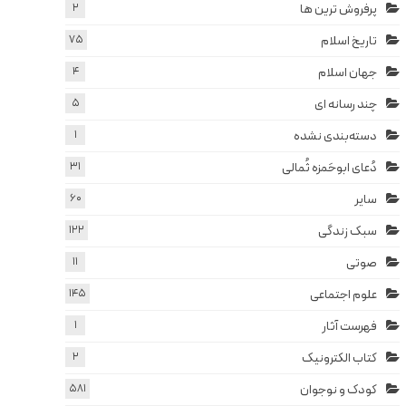
پرفروش ترین ها
2
تاریخ اسلام
75
جهان اسلام
4
چند رسانه ای
5
دسته‌بندی نشده
1
دُعای ابوحَمزه ثُمالی
31
سایر
60
سبک زندگی
122
صوتی
11
علوم اجتماعی
145
فهرست آثار
1
کتاب الکترونیک
2
کودک و نوجوان
581