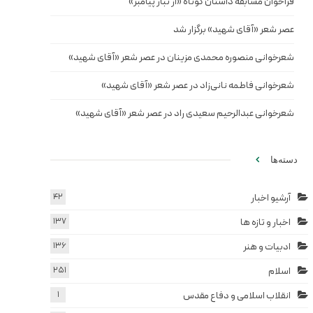
فراخوان مسابقه داستان کوتاه «از تبار پیامبر»
عصر شعر «آقای شهید» برگزار شد
شعرخوانی منصوره محمدی مزینان در عصر شعر «آقای شهید»
شعرخوانی فاطمه نانی‌زاد در عصر شعر «آقای شهید»
شعرخوانی عبدالرحیم سعیدی راد در عصر شعر «آقای شهید»
دسته‌ها
آرشیو اخبار
42
اخبار و تازه ها
137
ادبیات و هنر
136
اسلام
251
انقلاب اسلامی و دفاع مقدس
1