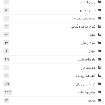
جهان اسلام
4
چند رسانه ای
5
دسته‌بندی نشده
1
دُعای ابوحَمزه ثُمالی
31
سایر
60
سبک زندگی
122
صوتی
11
علوم اجتماعی
145
فهرست آثار
1
کتاب الکترونیک
2
کودک و نوجوان
581
مراجع و کلیات
333
ویدئو
77