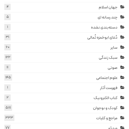
جهان اسلام
4
چند رسانه ای
5
دسته‌بندی نشده
1
دُعای ابوحَمزه ثُمالی
31
سایر
60
سبک زندگی
122
صوتی
11
علوم اجتماعی
145
فهرست آثار
1
کتاب الکترونیک
2
کودک و نوجوان
581
مراجع و کلیات
333
ویدئو
77