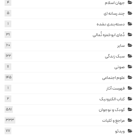
جهان اسلام
4
چند رسانه ای
5
دسته‌بندی نشده
1
دُعای ابوحَمزه ثُمالی
31
سایر
60
سبک زندگی
122
صوتی
11
علوم اجتماعی
145
فهرست آثار
1
کتاب الکترونیک
2
کودک و نوجوان
581
مراجع و کلیات
333
ویدئو
77