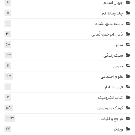
جهان اسلام
4
چند رسانه ای
5
دسته‌بندی نشده
1
دُعای ابوحَمزه ثُمالی
31
سایر
60
سبک زندگی
122
صوتی
11
علوم اجتماعی
145
فهرست آثار
1
کتاب الکترونیک
2
کودک و نوجوان
581
مراجع و کلیات
333
ویدئو
77