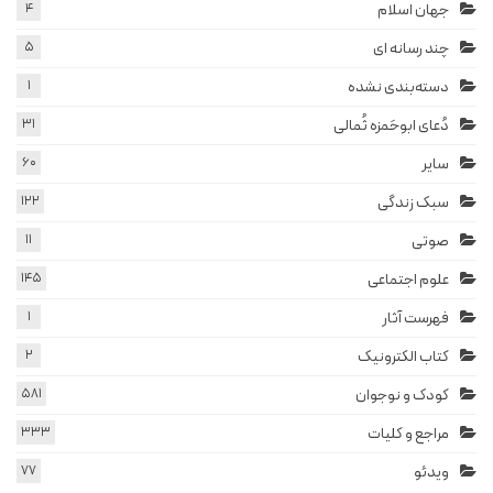
جهان اسلام
4
چند رسانه ای
5
دسته‌بندی نشده
1
دُعای ابوحَمزه ثُمالی
31
سایر
60
سبک زندگی
122
صوتی
11
علوم اجتماعی
145
فهرست آثار
1
کتاب الکترونیک
2
کودک و نوجوان
581
مراجع و کلیات
333
ویدئو
77