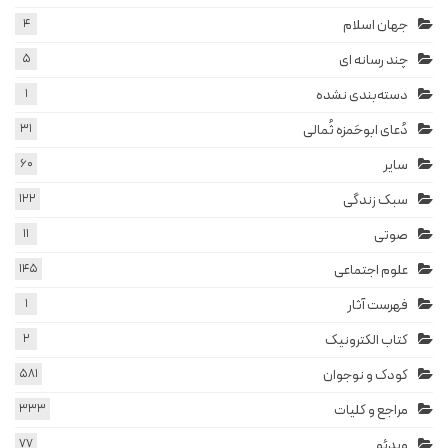
جهان اسلام
4
چند رسانه ای
5
دسته‌بندی نشده
1
دُعای ابوحَمزه ثُمالی
31
سایر
60
سبک زندگی
122
صوتی
11
علوم اجتماعی
145
فهرست آثار
1
کتاب الکترونیک
2
کودک و نوجوان
581
مراجع و کلیات
333
ویدئو
77