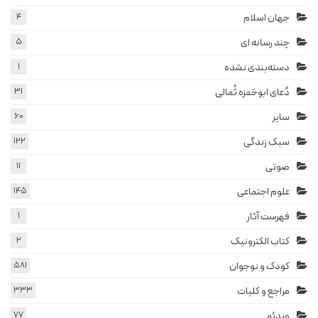
جهان اسلام
4
چند رسانه ای
5
دسته‌بندی نشده
1
دُعای ابوحَمزه ثُمالی
31
سایر
60
سبک زندگی
122
صوتی
11
علوم اجتماعی
145
فهرست آثار
1
کتاب الکترونیک
2
کودک و نوجوان
581
مراجع و کلیات
333
ویدئو
77