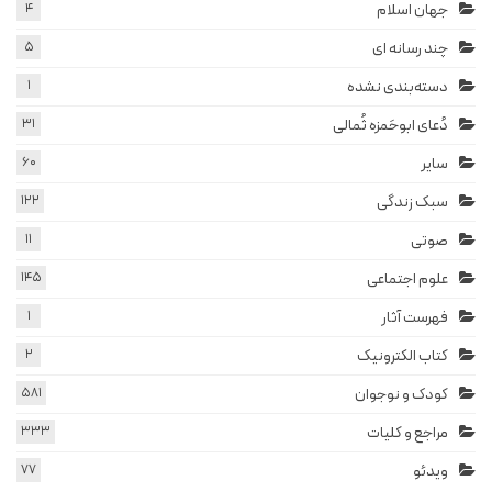
جهان اسلام
4
چند رسانه ای
5
دسته‌بندی نشده
1
دُعای ابوحَمزه ثُمالی
31
سایر
60
سبک زندگی
122
صوتی
11
علوم اجتماعی
145
فهرست آثار
1
کتاب الکترونیک
2
کودک و نوجوان
581
مراجع و کلیات
333
ویدئو
77