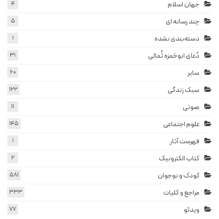
جهان اسلام
4
چند رسانه ای
5
دسته‌بندی نشده
1
دُعای ابوحَمزه ثُمالی
31
سایر
60
سبک زندگی
122
صوتی
11
علوم اجتماعی
145
فهرست آثار
1
کتاب الکترونیک
2
کودک و نوجوان
581
مراجع و کلیات
333
ویدئو
77