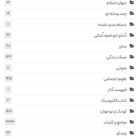
جهان اسلام
4
چند رسانه ای
5
دسته‌بندی نشده
1
دُعای ابوحَمزه ثُمالی
31
سایر
60
سبک زندگی
122
صوتی
11
علوم اجتماعی
145
فهرست آثار
1
کتاب الکترونیک
2
کودک و نوجوان
581
مراجع و کلیات
333
ویدئو
77