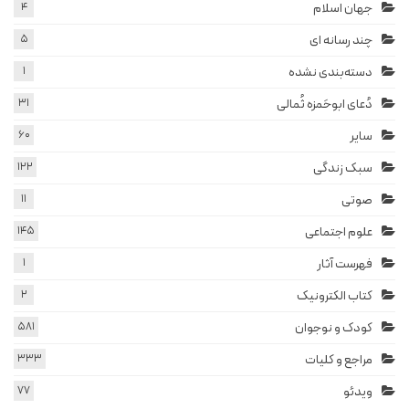
جهان اسلام
4
چند رسانه ای
5
دسته‌بندی نشده
1
دُعای ابوحَمزه ثُمالی
31
سایر
60
سبک زندگی
122
صوتی
11
علوم اجتماعی
145
فهرست آثار
1
کتاب الکترونیک
2
کودک و نوجوان
581
مراجع و کلیات
333
ویدئو
77