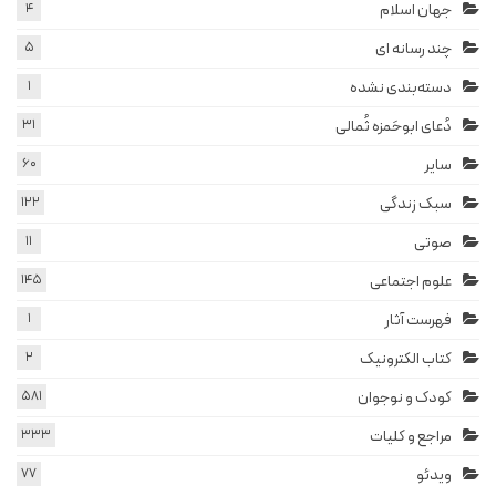
جهان اسلام
4
چند رسانه ای
5
دسته‌بندی نشده
1
دُعای ابوحَمزه ثُمالی
31
سایر
60
سبک زندگی
122
صوتی
11
علوم اجتماعی
145
فهرست آثار
1
کتاب الکترونیک
2
کودک و نوجوان
581
مراجع و کلیات
333
ویدئو
77