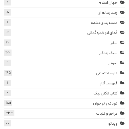
جهان اسلام
4
چند رسانه ای
5
دسته‌بندی نشده
1
دُعای ابوحَمزه ثُمالی
31
سایر
60
سبک زندگی
122
صوتی
11
علوم اجتماعی
145
فهرست آثار
1
کتاب الکترونیک
2
کودک و نوجوان
581
مراجع و کلیات
333
ویدئو
77