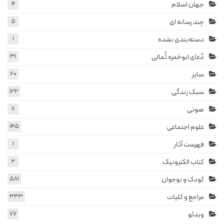
جهان اسلام
4
چند رسانه ای
5
دسته‌بندی نشده
1
دُعای ابوحَمزه ثُمالی
31
سایر
60
سبک زندگی
122
صوتی
11
علوم اجتماعی
145
فهرست آثار
1
کتاب الکترونیک
2
کودک و نوجوان
581
مراجع و کلیات
333
ویدئو
77