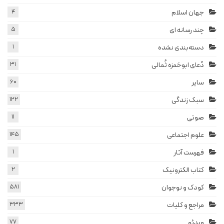
جهان اسلام
4
چند رسانه ای
5
دسته‌بندی نشده
1
دُعای ابوحَمزه ثُمالی
31
سایر
60
سبک زندگی
122
صوتی
11
علوم اجتماعی
145
فهرست آثار
1
کتاب الکترونیک
2
کودک و نوجوان
581
مراجع و کلیات
333
ویدئو
77