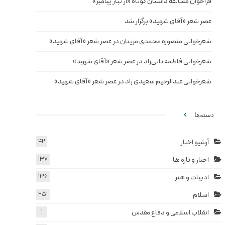
فراخوان مسابقه داستان کوتاه «از تبار پیامبر»
عصر شعر «آقای شهید» برگزار شد
شعرخوانی منصوره محمدی مزینان در عصر شعر «آقای شهید»
شعرخوانی فاطمه نانی‌زاد در عصر شعر «آقای شهید»
شعرخوانی عبدالرحیم سعیدی راد در عصر شعر «آقای شهید»
دسته‌ها
آرشیو اخبار
42
اخبار و تازه ها
137
ادبیات و هنر
136
اسلام
251
انقلاب اسلامی و دفاع مقدس
1