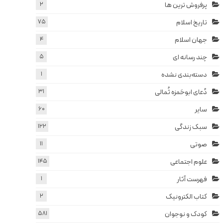
پرفروش ترین ها
2
تاریخ اسلام
75
جهان اسلام
4
چند رسانه ای
5
دسته‌بندی نشده
1
دُعای ابوحَمزه ثُمالی
31
سایر
60
سبک زندگی
122
صوتی
11
علوم اجتماعی
145
فهرست آثار
1
کتاب الکترونیک
2
کودک و نوجوان
581