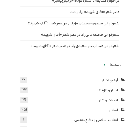
فراخوان مسابقه داستان کوتاه «از تبار پیامبر»
عصر شعر «آقای شهید» برگزار شد
شعرخوانی منصوره محمدی مزینان در عصر شعر «آقای شهید»
شعرخوانی فاطمه نانی‌زاد در عصر شعر «آقای شهید»
شعرخوانی عبدالرحیم سعیدی راد در عصر شعر «آقای شهید»
دسته‌ها
آرشیو اخبار
42
اخبار و تازه ها
137
ادبیات و هنر
136
اسلام
251
انقلاب اسلامی و دفاع مقدس
1