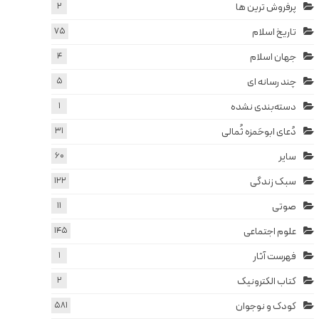
پرفروش ترین ها
2
تاریخ اسلام
75
جهان اسلام
4
چند رسانه ای
5
دسته‌بندی نشده
1
دُعای ابوحَمزه ثُمالی
31
سایر
60
سبک زندگی
122
صوتی
11
علوم اجتماعی
145
فهرست آثار
1
کتاب الکترونیک
2
کودک و نوجوان
581