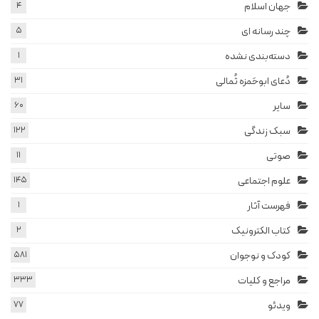
جهان اسلام
4
چند رسانه ای
5
دسته‌بندی نشده
1
دُعای ابوحَمزه ثُمالی
31
سایر
60
سبک زندگی
122
صوتی
11
علوم اجتماعی
145
فهرست آثار
1
کتاب الکترونیک
2
کودک و نوجوان
581
مراجع و کلیات
333
ویدئو
77